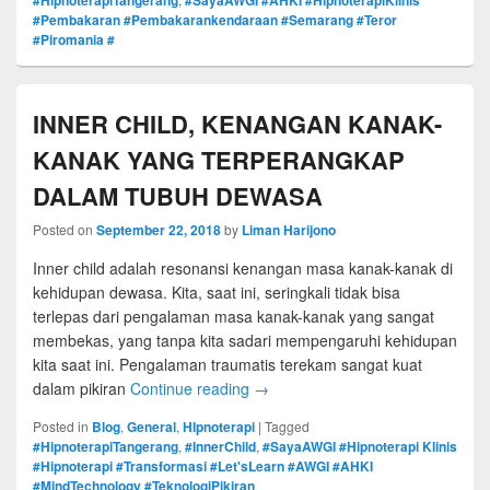
#Pembakaran #Pembakarankendaraan #Semarang #Teror
#Piromania #
INNER CHILD, KENANGAN KANAK-
KANAK YANG TERPERANGKAP
DALAM TUBUH DEWASA
Posted on
September 22, 2018
by
Liman Harijono
Inner child adalah resonansi kenangan masa kanak-kanak di
kehidupan dewasa. Kita, saat ini, seringkali tidak bisa
terlepas dari pengalaman masa kanak-kanak yang sangat
membekas, yang tanpa kita sadari mempengaruhi kehidupan
kita saat ini. Pengalaman traumatis terekam sangat kuat
dalam pikiran
Continue reading
→
Posted in
Blog
,
General
,
HIpnoterapi
|
Tagged
#HipnoterapiTangerang
,
#InnerChild
,
#SayaAWGI #Hipnoterapi Klinis
#Hipnoterapi #Transformasi #Let'sLearn #AWGI #AHKI
#MindTechnology #TeknologiPikiran