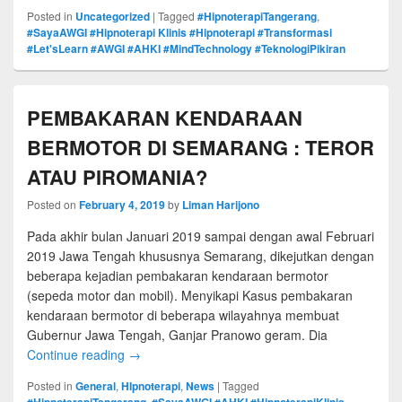
Posted in
Uncategorized
|
Tagged
#HipnoterapiTangerang
,
#SayaAWGI #Hipnoterapi Klinis #Hipnoterapi #Transformasi
#Let'sLearn #AWGI #AHKI #MindTechnology #TeknologiPikiran
PEMBAKARAN KENDARAAN
BERMOTOR DI SEMARANG : TEROR
ATAU PIROMANIA?
Posted on
February 4, 2019
by
Liman Harijono
Pada akhir bulan Januari 2019 sampai dengan awal Februari
2019 Jawa Tengah khususnya Semarang, dikejutkan dengan
beberapa kejadian pembakaran kendaraan bermotor
(sepeda motor dan mobil). Menyikapi Kasus pembakaran
kendaraan bermotor di beberapa wilayahnya membuat
Gubernur Jawa Tengah, Ganjar Pranowo geram. Dia
Continue reading
→
Posted in
General
,
HIpnoterapi
,
News
|
Tagged
#HipnoterapiTangerang
,
#SayaAWGI #AHKI #HipnoterapiKlinis