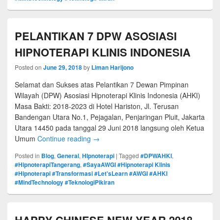
PELANTIKAN 7 DPW ASOSIASI
HIPNOTERAPI KLINIS INDONESIA
Posted on
June 29, 2018
by
Liman Harijono
Selamat dan Sukses atas Pelantikan 7 Dewan Pimpinan
Wilayah (DPW) Asosiasi Hipnoterapi Klinis Indonesia (AHKI)
Masa Bakti: 2018-2023 di Hotel Hariston, Jl. Terusan
Bandengan Utara No.1, Pejagalan, Penjaringan Pluit, Jakarta
Utara 14450 pada tanggal 29 Juni 2018 langsung oleh Ketua
Umum
Continue reading
→
Posted in
Blog
,
General
,
HIpnoterapi
|
Tagged
#DPWAHKI
,
#HipnoterapiTangerang
,
#SayaAWGI #Hipnoterapi Klinis
#Hipnoterapi #Transformasi #Let'sLearn #AWGI #AHKI
#MindTechnology #TeknologiPikiran
HAPPY CHINESE NEW YEAR 2018