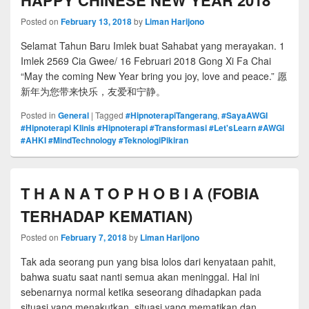
Posted on
February 13, 2018
by
Liman Harijono
Selamat Tahun Baru Imlek buat Sahabat yang merayakan. 1
Imlek 2569 Cia Gwee/ 16 Februari 2018 Gong Xi Fa Chai
“May the coming New Year bring you joy, love and peace.” 愿
新年为您带来快乐，友爱和宁静。
Posted in
General
|
Tagged
#HipnoterapiTangerang
,
#SayaAWGI
#Hipnoterapi Klinis #Hipnoterapi #Transformasi #Let'sLearn #AWGI
#AHKI #MindTechnology #TeknologiPikiran
T H A N A T O P H O B I A (FOBIA
TERHADAP KEMATIAN)
Posted on
February 7, 2018
by
Liman Harijono
Tak ada seorang pun yang bisa lolos dari kenyataan pahit,
bahwa suatu saat nanti semua akan meninggal. Hal ini
sebenarnya normal ketika seseorang dihadapkan pada
situasi yang menakutkan, situasi yang mematikan dan