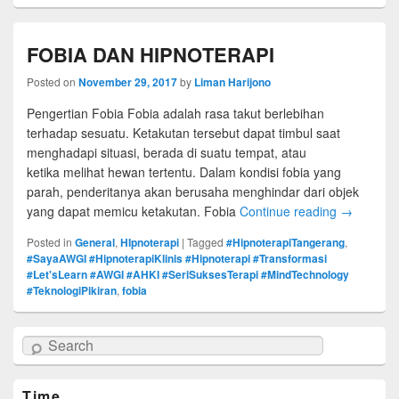
FOBIA DAN HIPNOTERAPI
Posted on
November 29, 2017
by
Liman Harijono
Pengertian Fobia Fobia adalah rasa takut berlebihan
terhadap sesuatu. Ketakutan tersebut dapat timbul saat
menghadapi situasi, berada di suatu tempat, atau
ketika melihat hewan tertentu. Dalam kondisi fobia yang
parah, penderitanya akan berusaha menghindar dari objek
yang dapat memicu ketakutan. Fobia
Continue reading
→
Posted in
General
,
HIpnoterapi
|
Tagged
#HipnoterapiTangerang
,
#SayaAWGI #HipnoterapiKlinis #Hipnoterapi #Transformasi
#Let'sLearn #AWGI #AHKI #SeriSuksesTerapi #MindTechnology
#TeknologiPikiran
,
fobia
Search
Time