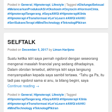
Posted in
General
,
HIpnoterapi
,
Lifestyle
|
Tagged
#DisfungsiSeksual
#MelancarkanProduksiASI #Oksitosin #Oxytocin #HormonCinta
,
#HipnoterapiTangerang
,
#SayaAWGI #HipnoterapiKlinis
#Hipnoterapi #Transformasi #Let'sLearn #AWGI #AHKI
#SeriSuksesTerapi #MindTechnology #TeknologiPikiran
SELFTALK
Posted on
December 5, 2017
by
Liman Harijono
Suatu ketika istri saya pernah ngobrol dengan seseorang
mengenai masalah financial yang sedang dihadapinya.
Dalam obrolan tersebut, akhirnya istri saya langsung
menyampaikan kepada saya sambil tertawa. “Tahu ga Pa, itu
tadi pas ngobrol sama si anu, ia bilang begini, saya
Continue reading
→
Posted in
General
,
HIpnoterapi
,
Lifestyle
|
Tagged
#HipnoterapiTangerang
,
#SayaAWGI #Hipnoterapi Klinis
#Hipnoterapi #Transformasi #Let'sLearn #AWGI #AHKI
#MindTechnology #TeknologiPikiran