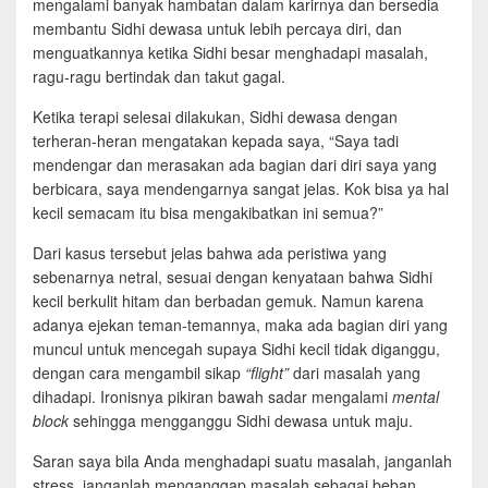
mengalami banyak hambatan dalam karirnya dan bersedia
membantu Sidhi dewasa untuk lebih percaya diri, dan
menguatkannya ketika Sidhi besar menghadapi masalah,
ragu-ragu bertindak dan takut gagal.
Ketika terapi selesai dilakukan, Sidhi dewasa dengan
terheran-heran mengatakan kepada saya, “Saya tadi
mendengar dan merasakan ada bagian dari diri saya yang
berbicara, saya mendengarnya sangat jelas. Kok bisa ya hal
kecil semacam itu bisa mengakibatkan ini semua?”
Dari kasus tersebut jelas bahwa ada peristiwa yang
sebenarnya netral, sesuai dengan kenyataan bahwa Sidhi
kecil berkulit hitam dan berbadan gemuk. Namun karena
adanya ejekan teman-temannya, maka ada bagian diri yang
muncul untuk mencegah supaya Sidhi kecil tidak diganggu,
dengan cara mengambil sikap
“flight”
dari masalah yang
dihadapi. Ironisnya pikiran bawah sadar mengalami
mental
block
sehingga mengganggu Sidhi dewasa untuk maju.
Saran saya bila Anda menghadapi suatu masalah, janganlah
stress, janganlah menganggap masalah sebagai beban,