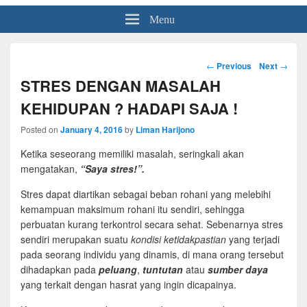
Menu
Post
←
Previous
Next
→
navigation
STRES DENGAN MASALAH
KEHIDUPAN ? HADAPI SAJA !
Posted on
January 4, 2016
by
Liman Harijono
Ketika seseorang memiliki masalah, seringkali akan
mengatakan,
“Saya stres!”.
Stres dapat diartikan sebagai beban rohani yang melebihi
kemampuan maksimum rohani itu sendiri, sehingga
perbuatan kurang terkontrol secara sehat. Sebenarnya stres
sendiri merupakan suatu
kondisi ketidakpastian
yang terjadi
pada seorang individu yang dinamis, di mana orang tersebut
dihadapkan pada
peluang
,
tuntutan
atau
sumber daya
yang terkait dengan hasrat yang ingin dicapainya.