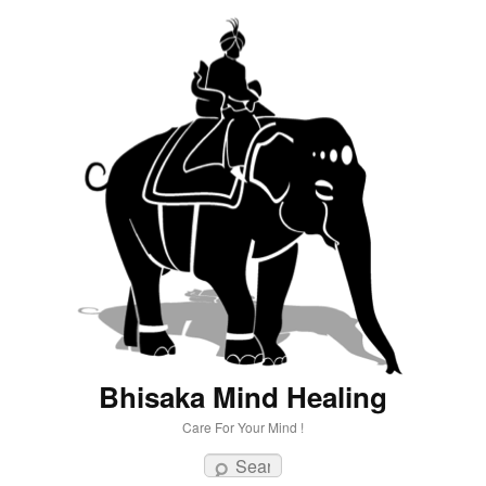
Bhisaka Mind Healing
Care For Your Mind !
Search