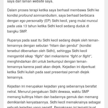
saya dari laman
website
saya.
Dalam proses terapi ketika saya berhasil membawa Sidhi ke
kondisi
profound somnambulism
, saya berhasil berbicara
dengan
ego personality
(EP) Sidhi kecil, yang mulai muncul
pada usia 13 tahun ketika Sidhi kecil sedang duduk di
bangku SMP.
Rupanya pada saat itu Sidhi kecil sedang diejek oleh teman-
temannya dengan sebutan “hitam dan gendut” (kondisi
tersebut dibenarkan oleh Sidhi), sehingga Sidhi kecil
mengambil sikap
“flight”
dari mekanisme
“fight or flight”
,
menghindarkan diri untuk berkumpul dengan teman-
temannya karena pasti akan diejek. Kejadian ini diperkuat
ketika Sidhi kuliah pada saat presentasi pernah diejek
temannya.
Kejadian ini merupakan kejadian yang sebenarnya bersifat
netral. Menurut pengakuan Sidhi dewasa, waktu SMP
memang kulitnya hitam dan badannya gemuk dan memang
demikianlah kenyataannya. Sidhi kecil memaknainya sebagai
sebuah kejadian yang negatif. Pemaknaan ini terpatri kuat