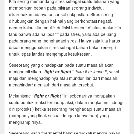
Kita sering memandang stres sebagai suatu tekanan yang
memberikan beban pada pikiran seorang individu,
dikarenakan adanya unsur ketidakpastian. Stres sering
dihubungkan dengan hal-hal yang berkonotasi negatif,
namun kalau kita menilik definisi tersebut di atas, maka kita
tahu bahwa ada hal positif pada stres, yaitu ada peluang
pada orang yang menghadapi stres. Hanya saja kita harus
dapat menggunakan stres sebagai bahan bakar (energi)
untuk lepas landas menjemput kesuksesan.
Seseorang yang dihadapkan pada suatu masalah akan
mengambil sikap
“fight or flight”
,
take it or leave it
, yakni
maju dan menghadapinya atau mundur, lari dari masalah,
menghindar/ menjauh dari masalah tersebut.
Mekanisme
“fight or flight”
ini sebenarnya merupakan
suatu bentuk reaksi terhadap aksi, dalam rangka melindungi
diri (proteksi) ketika seseorang menghadapi suatu masalah
(harapan yang tidak sesuai dengan kenyataan) yang
menghampirinya.
Seseorang yang “bermental baja” seringkali menggunakan