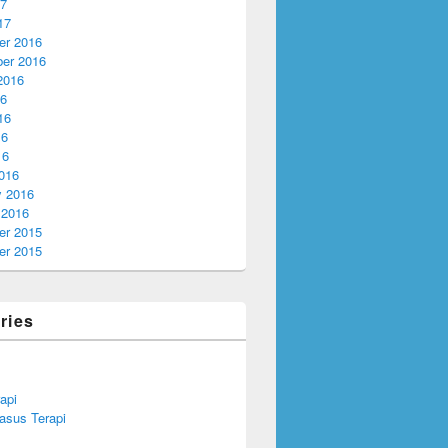
17
17
r 2016
er 2016
2016
16
16
16
16
016
y 2016
 2016
r 2015
r 2015
ries
api
asus Terapi