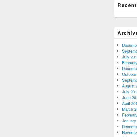
Recen
Archiv
Decembe
Septemb
July 20
Februar
Decembe
October
Septemb
August 
July 20
June 20
April 20
March 2
Februar
January
Decembe
Novembe