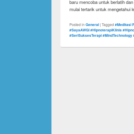
baru mencoba untuk berlatih da
mulai tertarik untuk mengetahui le
Posted in
General
|
Tagged
#Meditasi 
#SayaAWGI #HipnoterapiKlinis #Hipn
#SeriSuksesTerapi #MindTechnology #