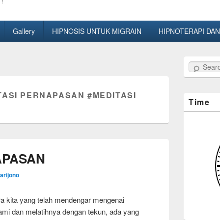
!
Gallery
HIPNOSIS UNTUK MIGRAIN
HIPNOTERAPI DAN
Search
TASI PERNAPASAN #MEDITASI
Time
APASAN
arijono
kita yang telah mendengar mengenai
ami dan melatihnya dengan tekun, ada yang