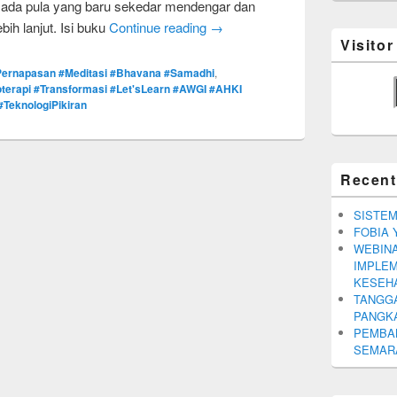
n ada pula yang baru sekedar mendengar dan
bih lanjut. Isi buku
Continue reading
→
Visito
Pernapasan #Meditasi #Bhavana #Samadhi
,
oterapi #Transformasi #Let'sLearn #AWGI #AHKI
TeknologiPikiran
Recent
SISTEM
FOBIA 
WEBINA
IMPLEM
KESEH
TANGGA
PANGK
PEMBA
SEMARA