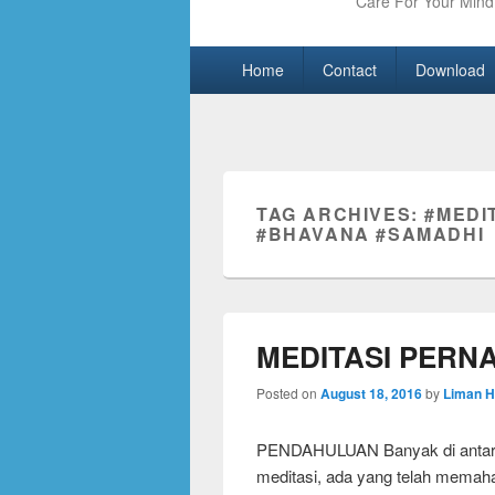
Care For Your Mind 
Primary
Skip
Skip
Home
Contact
Download
menu
to
to
primary
secondary
content
content
TAG ARCHIVES:
#MEDI
#BHAVANA #SAMADHI
MEDITASI PERN
Posted on
August 18, 2016
by
Liman H
PENDAHULUAN Banyak di antara 
meditasi, ada yang telah memah