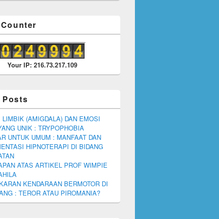
r Counter
Your IP: 216.73.217.109
 Posts
 LIMBIK (AMIGDALA) DAN EMOSI
YANG UNIK : TRYPOPHOBIA
R UNTUK UMUM : MANFAAT DAN
ENTASI HIPNOTERAPI DI BIDANG
ATAN
PAN ATAS ARTIKEL PROF WIMPIE
AHILA
KARAN KENDARAAN BERMOTOR DI
NG : TEROR ATAU PIROMANIA?