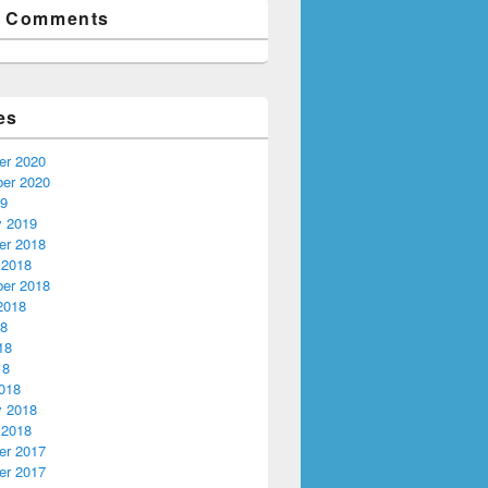
t Comments
es
r 2020
er 2020
19
y 2019
r 2018
 2018
er 2018
2018
18
18
18
018
y 2018
 2018
r 2017
r 2017