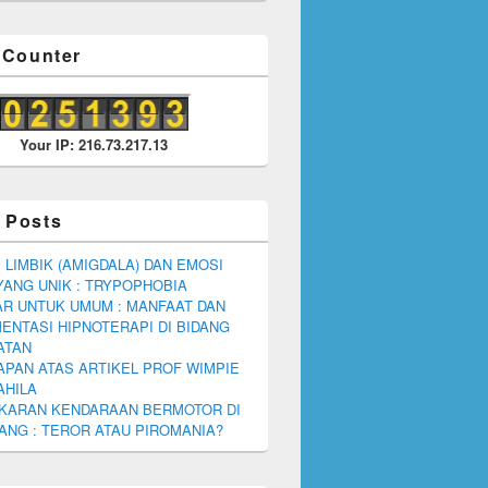
r Counter
Your IP: 216.73.217.13
 Posts
 LIMBIK (AMIGDALA) DAN EMOSI
YANG UNIK : TRYPOPHOBIA
R UNTUK UMUM : MANFAAT DAN
ENTASI HIPNOTERAPI DI BIDANG
ATAN
PAN ATAS ARTIKEL PROF WIMPIE
AHILA
KARAN KENDARAAN BERMOTOR DI
NG : TEROR ATAU PIROMANIA?