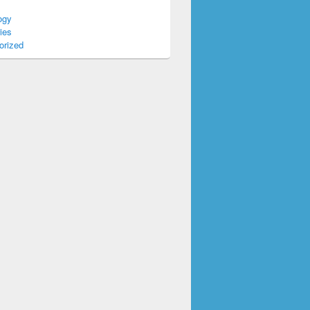
ogy
ies
orized