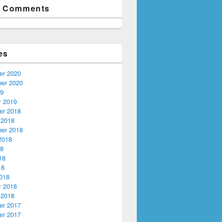
t Comments
es
r 2020
er 2020
19
y 2019
r 2018
 2018
er 2018
2018
18
18
18
018
y 2018
 2018
r 2017
r 2017