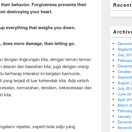
their behavior. Forgiveness prevents their
Recen
om destroying your heart.
ve up everything that weighs you down.
Archiv
 does more damage, than letting go.
Decembe
Septemb
July 20
ksi dengan lingkungan kita, dengan teman-teman
Februar
an atasan dan bawahan kita, juga dengan orang-
Decembe
October
lalu berharap interaksi ini berjalan harmonis,
Septemb
yang terjadi di luar kehendak kita. Ada selisih
August 
kekesalan, kemarahan, dendam, kekecewaan dan
July 20
June 20
i kita.
April 20
March 2
Februar
January
Decembe
alami repetisi, seperti bola salju yang
Novembe