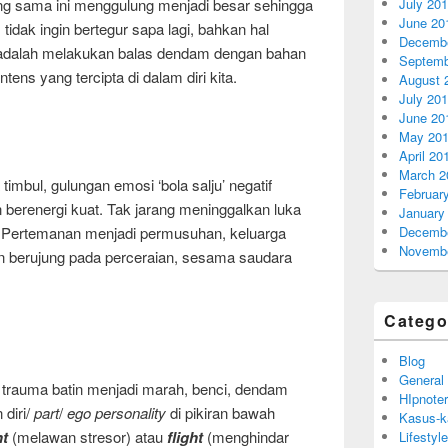
ng sama ini menggulung menjadi besar sehingga
July 20
June 20
idak ingin bertegur sapa lagi, bahkan hal
Decembe
n adalah melakukan balas dendam dengan bahan
Septemb
tens yang tercipta di dalam diri kita.
August 
July 20
June 20
May 20
April 20
March 2
imbul, gulungan emosi ‘bola salju’ negatif
Februar
 berenergi kuat. Tak jarang meninggalkan luka
January
i. Pertemanan menjadi permusuhan, keluarga
Decembe
Novembe
n berujung pada perceraian, sesama saudara
Catego
Blog
General
 trauma batin menjadi marah, benci, dendam
HIpnoter
 diri/
part
/
ego personality
di pikiran bawah
Kasus-k
ht
(melawan stresor) atau
flight
(menghindar
Lifestyle