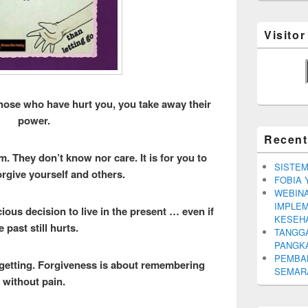
Visito
those who have hurt you,
you take away their
power.
Recent
m. They don’t know nor care. It is for you to
SISTEM
rgive yourself and others.
FOBIA 
WEBINA
IMPLEM
ous decision to live in the present … even if
KESEH
e past still hurts.
TANGGA
PANGK
PEMBA
rgetting. Forgiveness is about remembering
SEMARA
without pain.