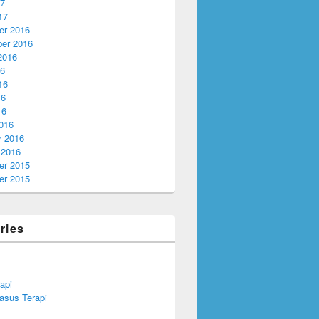
17
17
r 2016
er 2016
2016
16
16
16
16
016
y 2016
 2016
r 2015
r 2015
ries
api
asus Terapi