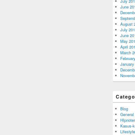
July 20
June 20
Decembe
Septemb
August 
July 20
June 20
May 20
April 20
March 2
Februar
January
Decembe
Novembe
Catego
Blog
General
HIpnoter
Kasus-k
Lifestyle