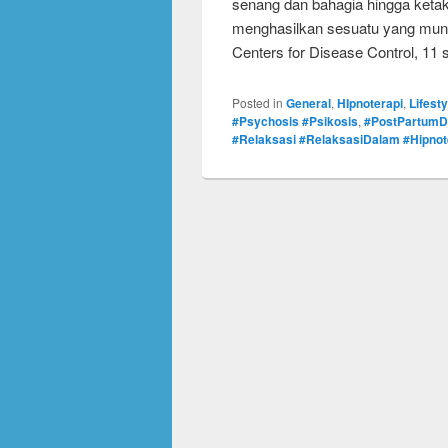
senang dan bahagia hingga ketak
menghasilkan sesuatu yang mungk
Centers for Disease Control, 1
Posted in
General
,
HIpnoterapi
,
Lifesty
#Psychosis #Psikosis
,
#PostPartumD
#Relaksasi #RelaksasiDalam #Hipno