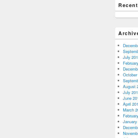
Recen
Archiv
Decembe
Septemb
July 20
Februar
Decembe
October
Septemb
August 
July 20
June 20
April 20
March 2
Februar
January
Decembe
Novembe