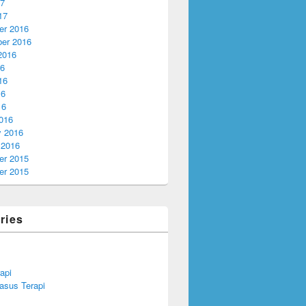
17
17
r 2016
er 2016
2016
16
16
16
16
016
y 2016
 2016
r 2015
r 2015
ries
api
asus Terapi