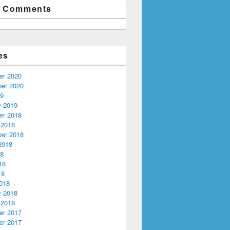
t Comments
es
r 2020
er 2020
19
y 2019
r 2018
 2018
er 2018
2018
18
18
18
018
y 2018
 2018
r 2017
r 2017