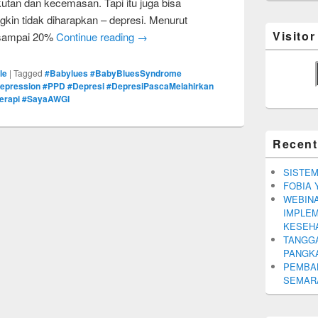
utan dan kecemasan. Tapi itu juga bisa
in tidak diharapkan – depresi. Menurut
Visito
1 sampai 20%
Continue reading
→
le
|
Tagged
#Babylues #BabyBluesSyndrome
epression #PPD #Depresi #DepresiPascaMelahirkan
terapi #SayaAWGI
Recent
SISTEM
FOBIA 
WEBINA
IMPLEM
KESEH
TANGGA
PANGK
PEMBA
SEMARA