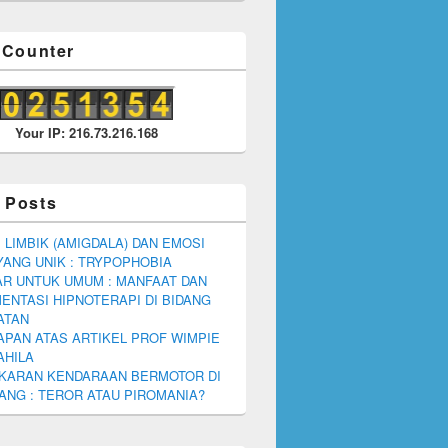
r Counter
Your IP: 216.73.216.168
 Posts
 LIMBIK (AMIGDALA) DAN EMOSI
YANG UNIK : TRYPOPHOBIA
R UNTUK UMUM : MANFAAT DAN
ENTASI HIPNOTERAPI DI BIDANG
ATAN
PAN ATAS ARTIKEL PROF WIMPIE
AHILA
KARAN KENDARAAN BERMOTOR DI
NG : TEROR ATAU PIROMANIA?