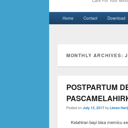
Care For Your Mind 
Primary
Skip
Skip
Home
Contact
Download
menu
to
to
primary
secondary
content
content
MONTHLY ARCHIVES:
J
POSTPARTUM DE
PASCAMELAHIR
Posted on
July 12, 2017
by
Liman Hari
Kelahiran bayi bisa memicu sere