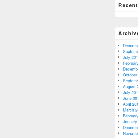
Recen
Archiv
Decembe
Septemb
July 20
Februar
Decembe
October
Septemb
August 
July 20
June 20
April 20
March 2
Februar
January
Decembe
Novembe