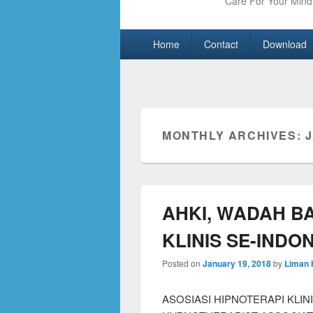
Care For Your Mind 
Primary
Skip
Skip
Home
Contact
Download
menu
to
to
primary
secondary
content
content
MONTHLY ARCHIVES:
AHKI, WADAH BA
KLINIS SE-INDO
Posted on
January 19, 2018
by
Liman 
ASOSIASI HIPNOTERAPI KLIN