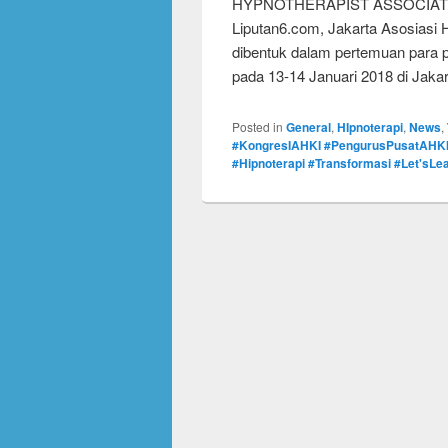
HYPNOTHERAPIST ASSOCIATION)
Liputan6.com, Jakarta Asosiasi H
dibentuk dalam pertemuan para pra
pada 13-14 Januari 2018 di Jaka
Posted in
General
,
HIpnoterapi
,
News
,
#KongresIAHKI #PengurusPusatAHK
#Hipnoterapi #Transformasi #Let'sLe