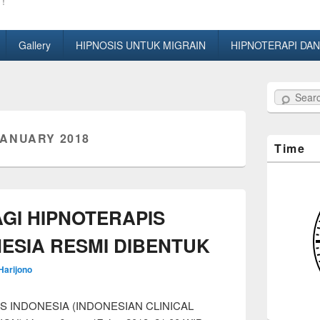
!
Gallery
HIPNOSIS UNTUK MIGRAIN
HIPNOTERAPI DAN
Search
JANUARY 2018
Time
GI HIPNOTERAPIS
NESIA RESMI DIBENTUK
Harijono
IS INDONESIA (INDONESIAN CLINICAL