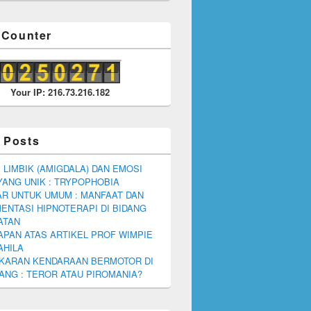
r Counter
Your IP: 216.73.216.182
 Posts
 LIMBIK (AMIGDALA) DAN EMOSI
YANG UNIK : TRYPOPHOBIA
R UNTUK UMUM : MANFAAT DAN
ENTASI HIPNOTERAPI DI BIDANG
ATAN
PAN ATAS ARTIKEL PROF WIMPIE
AHILA
KARAN KENDARAAN BERMOTOR DI
NG : TEROR ATAU PIROMANIA?