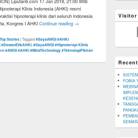
 Liputan6.com 17 Jan 2018, 21:00 WIB
ipnoterapi Klinis Indonesia (AHKI) resmi
Visito
ktisi hipnoterapi klinis dari seluruh Indonesia
rta. Kongres I AHKI
Continue reading
→
Top Stories
|
Tagged
#SayaAWGI #AHKI
I #DewanEtikAHKI
,
#SayaAWGI #Hipnoterapi Klinis
arn #AWGI #AHKI #MindTechnology #TeknologiPikiran
Recent
SISTEM
FOBIA 
WEBINA
IMPLEM
KESEH
TANGGA
PANGK
PEMBA
SEMARA