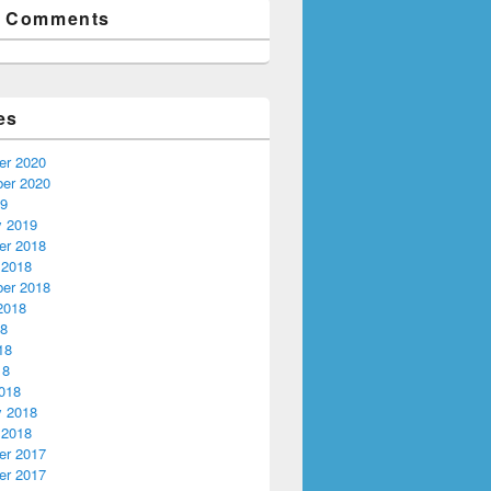
t Comments
es
r 2020
er 2020
19
y 2019
r 2018
 2018
er 2018
2018
18
18
18
018
y 2018
 2018
r 2017
r 2017