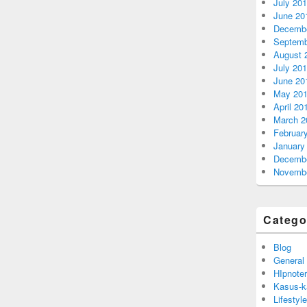
July 20
June 20
Decembe
Septemb
August 
July 20
June 20
May 20
April 20
March 2
Februar
January
Decembe
Novembe
Catego
Blog
General
HIpnoter
Kasus-k
Lifestyle