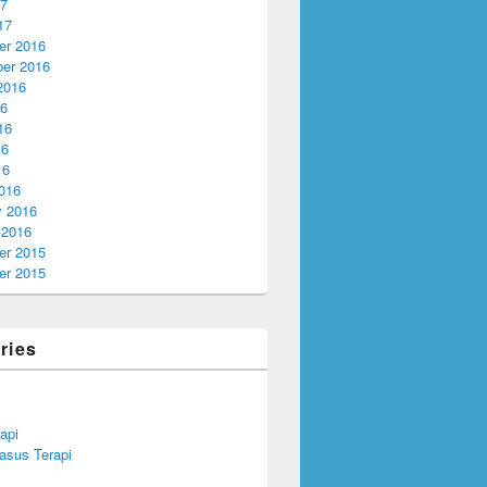
17
17
r 2016
er 2016
2016
16
16
16
16
016
y 2016
 2016
r 2015
r 2015
ries
api
asus Terapi