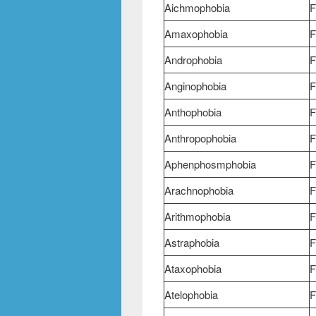
Aichmophobia
F
Amaxophobia
F
Androphobia
F
Anginophobia
F
Anthophobia
F
Anthropophobia
F
Aphenphosmphobia
F
Arachnophobia
F
Arithmophobia
F
Astraphobia
F
Ataxophobia
F
Atelophobia
F