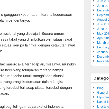
July 20
June 20
Decembe
 jenis gangguan kecemasan, karena kecemasan
Septemb
August 
lami penderitanya.
July 20
June 20
emosional yang dipelajari. Secara umum
May 20
April 20
a rasa takut yang ditimbulkan oleh situasi awal
March 2
situasi serupa lainnya, dengan ketakutan awal
Februar
n.
January
Decembe
Novembe
idak masuk akal terhadap air, misalnya, mungkin
a kecil yang terlupakan tentang hampir
dian mencoba untuk menghindari situasi
Catego
gus mengurangi kecemasan dalam jangka
ng tersebut terhadap situasi tersebut dengan
Blog
General
masan.
HIpnoter
Kasus-k
 lagi bagi telinga masyarakat di Indonesia.
Lifestyle