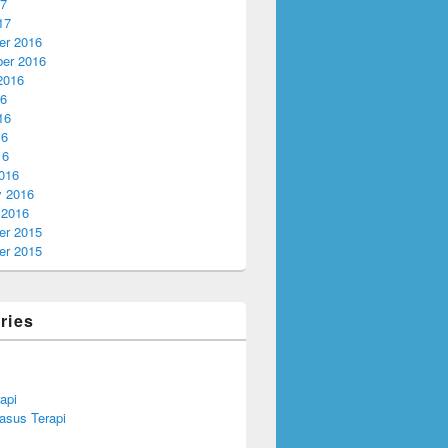
17
17
r 2016
er 2016
2016
16
16
16
16
016
y 2016
 2016
r 2015
r 2015
ries
api
asus Terapi