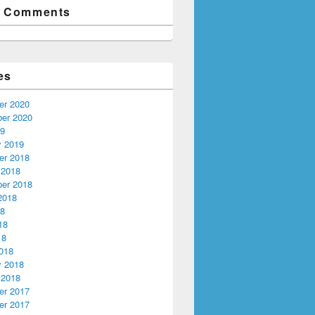
t Comments
es
r 2020
er 2020
19
y 2019
r 2018
 2018
er 2018
2018
18
18
18
018
y 2018
 2018
r 2017
r 2017