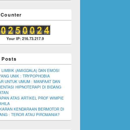
r Counter
Your IP: 216.73.217.9
 Posts
 LIMBIK (AMIGDALA) DAN EMOSI
YANG UNIK : TRYPOPHOBIA
R UNTUK UMUM : MANFAAT DAN
ENTASI HIPNOTERAPI DI BIDANG
ATAN
PAN ATAS ARTIKEL PROF WIMPIE
AHILA
KARAN KENDARAAN BERMOTOR DI
NG : TEROR ATAU PIROMANIA?