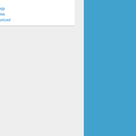
ogy
ies
orized