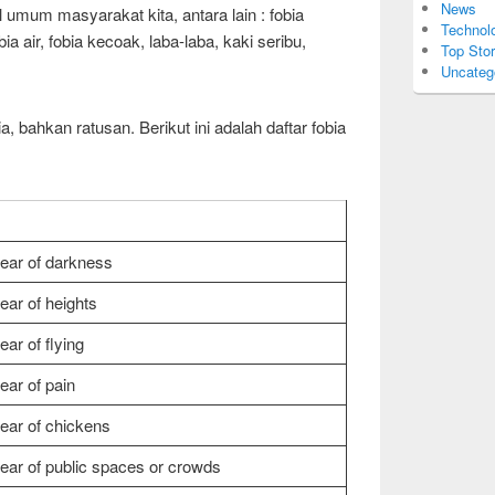
News
l umum masyarakat kita, antara lain : fobia
Technol
ia air, fobia kecoak, laba-laba, kaki seribu,
Top Stor
Uncateg
bahkan ratusan. Berikut ini adalah daftar fobia
ear of darkness
ear of heights
ear of flying
ear of pain
ear of chickens
ear of public spaces or crowds