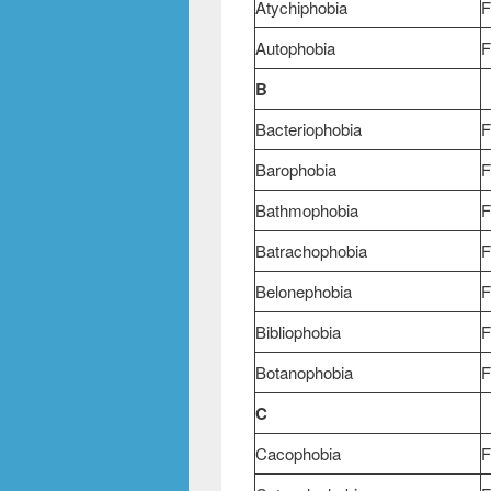
Atychiphobia
F
Autophobia
F
B
Bacteriophobia
F
Barophobia
F
Bathmophobia
F
Batrachophobia
F
Belonephobia
F
Bibliophobia
F
Botanophobia
F
C
Cacophobia
F