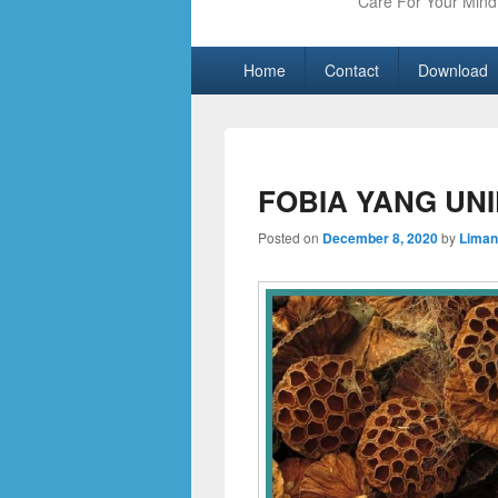
Care For Your Mind 
Primary
Skip
Skip
Home
Contact
Download
menu
to
to
primary
secondary
content
content
FOBIA YANG UNI
Posted on
December 8, 2020
by
Liman