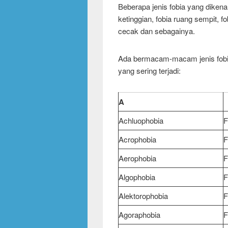
Beberapa jenis fobia yang dikena
ketinggian, fobia ruang sempit, fob
cecak dan sebagainya.
Ada bermacam-macam jenis fobia, 
yang sering terjadi:
A
Achluophobia
F
Acrophobia
F
Aerophobia
F
Algophobia
F
Alektorophobia
F
Agoraphobia
F