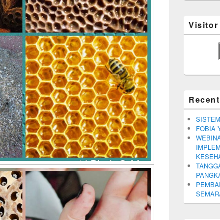
Visito
Recent
SISTEM
FOBIA 
WEBINA
IMPLEM
KESEH
TANGGA
PANGK
PEMBA
SEMARA