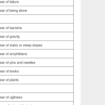
ear of failure
ear of being alone
ear of bacteria
ear of gravity
ear of stairs or steep slopes
ear of amphibians
ear of pins and needles
ear of books
ear of plants
ear of ugliness