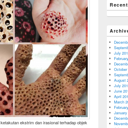
Recen
Archiv
Decembe
Septemb
July 20
Februar
Decembe
October
Septemb
August 
July 20
June 20
April 20
March 2
Februar
January
Decembe
 ketakutan ekstrim dan irasional terhadap objek
Novembe