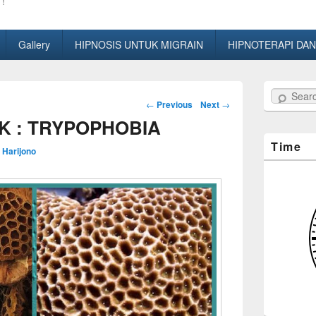
!
Gallery
HIPNOSIS UNTUK MIGRAIN
HIPNOTERAPI DAN
Search
Post
←
Previous
Next
→
navigation
K : TRYPOPHOBIA
Time
 Harijono