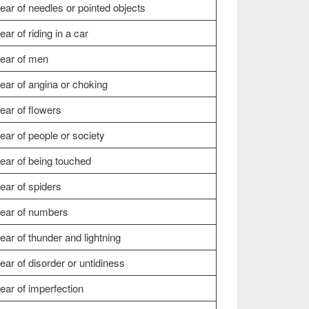
ear of needles or pointed objects
ear of riding in a car
ear of men
ear of angina or choking
ear of flowers
ear of people or society
ear of being touched
ear of spiders
ear of numbers
ear of thunder and lightning
ear of disorder or untidiness
ear of imperfection