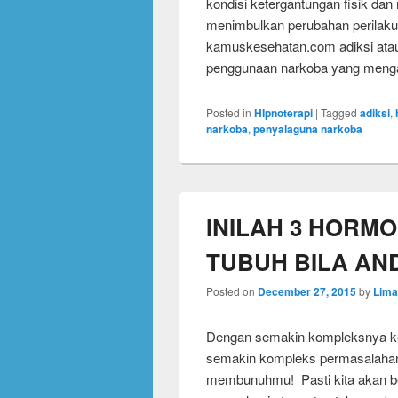
kondisi ketergantungan fisik dan 
menimbulkan perubahan perilaku
kamuskesehatan.com adiksi atau
penggunaan narkoba yang meng
Posted in
HIpnoterapi
|
Tagged
adiksi
,
narkoba
,
penyalaguna narkoba
INILAH 3 HORM
TUBUH BILA AN
Posted on
December 27, 2015
by
Lima
Dengan semakin kompleksnya keh
semakin kompleks permasalahan 
membunuhmu! Pasti kita akan be