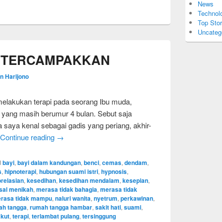
News
Technol
Top Stor
Uncateg
G TERCAMPAKKAN
n Harijono
melakukan terapi pada seorang Ibu muda,
 yang masih berumur 4 bulan. Sebut saja
 saya kenal sebagai gadis yang periang, akhir-
Continue reading
→
d
bayi
,
bayi dalam kandungan
,
benci
,
cemas
,
dendam
,
s
,
hipnoterapi
,
hubungan suami istri
,
hypnosis
,
relasian
,
kesedihan
,
kesedihan mendalam
,
kesepian
,
al menikah
,
merasa tidak bahagia
,
merasa tidak
rasa tidak mampu
,
naluri wanita
,
nyetrum
,
perkawinan
,
ah tangga
,
rumah tangga hambar
,
sakit hati
,
suami
,
akut
,
terapi
,
terlambat pulang
,
tersinggung