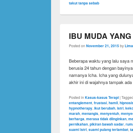
takut tanpa sebab
IBU MUDA YAN
Posted on
November 21, 2015
by
Lima
Beberapa waktu yang lalu saya 
berusia 24 tahun dengan bayinya
namanya Icha. Icha yang dulunya
akhir ini di wajahnya tampak ada
Posted in
Kasus-kasus Terapi
|
Tagge
entanglement
,
frustasi
,
hamil
,
hipnosi
hypnotherapy
,
ikut berubah
,
istri
,
keko
marah
,
menangis
,
menyentuh
,
menyes
berharga
,
merasa tidak diinginkan
,
me
pernikahan
,
pikiran bawah sadar
,
rum
suami istri
,
suami pulang terlambat
,
t