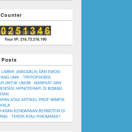
r Counter
Your IP: 216.73.216.190
 Posts
 LIMBIK (AMIGDALA) DAN EMOSI
YANG UNIK : TRYPOPHOBIA
R UNTUK UMUM : MANFAAT DAN
ENTASI HIPNOTERAPI DI BIDANG
ATAN
PAN ATAS ARTIKEL PROF WIMPIE
AHILA
KARAN KENDARAAN BERMOTOR DI
NG : TEROR ATAU PIROMANIA?