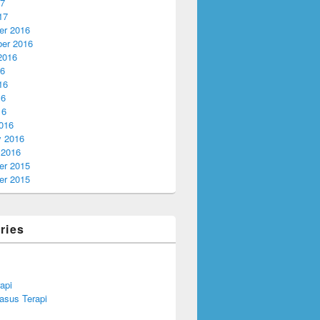
17
17
r 2016
er 2016
2016
16
16
16
16
016
y 2016
 2016
r 2015
r 2015
ries
api
asus Terapi