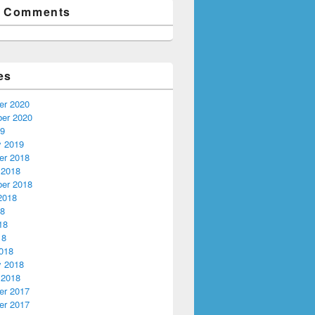
t Comments
es
r 2020
er 2020
19
y 2019
r 2018
 2018
er 2018
2018
18
18
18
018
y 2018
 2018
r 2017
r 2017