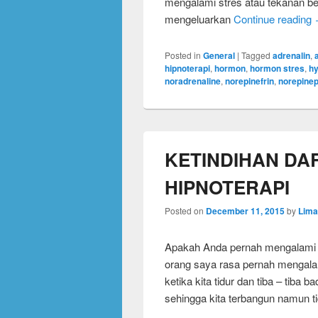
mengalami stres atau tekanan b
mengeluarkan
Continue reading
Posted in
General
|
Tagged
adrenalin
,
hipnoterapi
,
hormon
,
hormon stres
,
hy
noradrenaline
,
norepinefrin
,
norepinep
KETINDIHAN DA
HIPNOTERAPI
Posted on
December 11, 2015
by
Lima
Apakah Anda pernah mengalami ‘
orang saya rasa pernah mengalami
ketika kita tidur dan tiba – tiba 
sehingga kita terbangun namun