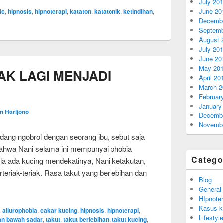
July 20
June 20
ic
,
hipnosis
,
hipnoterapi
,
kataton
,
katatonik
,
ketindihan
,
Decembe
Septemb
August 
July 20
June 20
May 20
DAK LAGI MENJADI
April 20
March 2
Februar
January
n Harijono
Decembe
Novembe
edang ngobrol dengan seorang ibu, sebut saja
bahwa Nani selama ini mempunyai phobia
Catego
Bila ada kucing mendekatinya, Nani ketakutan,
rteriak-teriak. Rasa takut yang berlebihan dan
Blog
General
HIpnoter
Kasus-k
d
ailurophobia
,
cakar kucing
,
hipnosis
,
hipnoterapi
,
Lifestyle
ran bawah sadar
,
takut
,
takut berlebihan
,
takut kucing
,