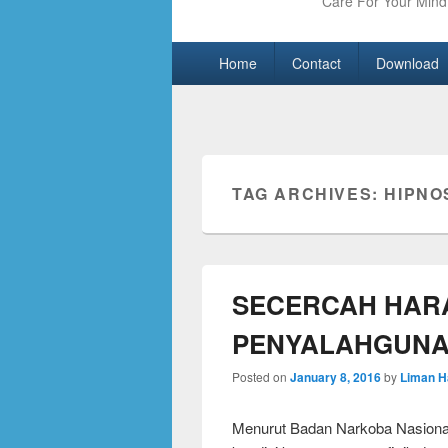
Care For Your Mind 
Primary
Skip
Skip
Home
Contact
Download
menu
to
to
primary
secondary
content
content
TAG ARCHIVES:
HIPNO
SECERCAH HAR
PENYALAHGUNA
Posted on
January 8, 2016
by
Liman H
Menurut Badan Narkoba Nasional