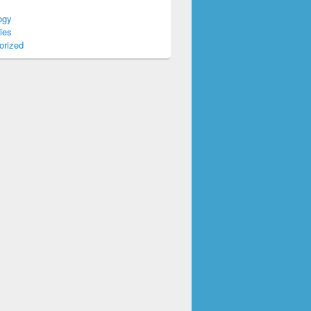
ogy
ies
orized