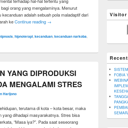
mental terhadap hal-hal tertentu yang
 bagi orang yang mengalaminya. Menurut
Visito
 kecanduan adalah sebuah pola maladaptif dari
arah ke
Continue reading
→
hipnosis
,
hipnoterapi
,
kecanduan
,
kecanduan narkoba
,
Recent
SISTEM
ON YANG DIPRODUKSI
FOBIA 
WEBINA
DA MENGALAMI STRES
IMPLEM
KESEH
n Harijono
TANGGA
PANGK
PEMBA
idupan, terutama di kota – kota besar, maka
SEMARA
yang dihadapi masyarakatnya. Stres bisa
rkata, “Masa iya?”. Pada saat seseorang