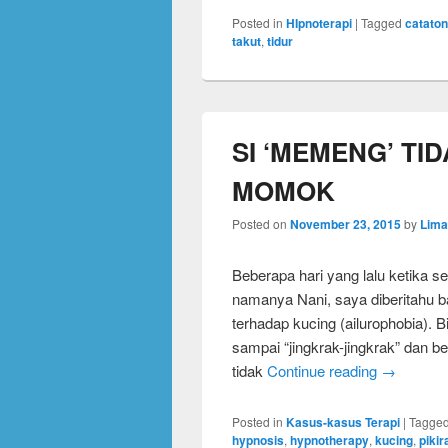
Posted in
HIpnoterapi
|
Tagged
cataton
takut
,
tidur
SI ‘MEMENG’ TI
MOMOK
Posted on
November 23, 2015
by
Lima
Beberapa hari yang lalu ketika s
namanya Nani, saya diberitahu 
terhadap kucing (ailurophobia). 
sampai “jingkrak-jingkrak” dan be
tidak
Continue reading
→
Posted in
Kasus-kasus Terapi
|
Tagge
hypnosis
,
hypnotherapy
,
kucing
,
piki