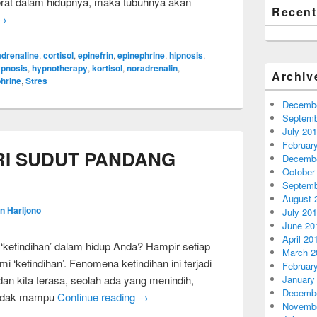
erat dalam hidupnya, maka tubuhnya akan
Recen
→
adrenaline
,
cortisol
,
epinefrin
,
epinephrine
,
hipnosis
,
pnosis
,
hypnotherapy
,
kortisol
,
noradrenalin
,
Archiv
hrine
,
Stres
Decembe
Septemb
July 20
Februar
RI SUDUT PANDANG
Decembe
October
Septemb
August 
n Harijono
July 20
June 20
April 20
ketindihan’ dalam hidup Anda? Hampir setiap
March 2
 ‘ketindihan’. Fenomena ketindihan ini terjadi
Februar
badan kita terasa, seolah ada yang menindih,
January
Decembe
 tidak mampu
Continue reading
→
Novembe