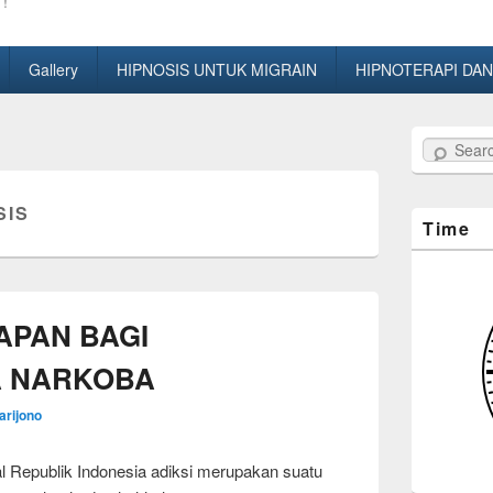
!
Gallery
HIPNOSIS UNTUK MIGRAIN
HIPNOTERAPI DAN
Search
SIS
Time
APAN BAGI
 NARKOBA
arijono
 Republik Indonesia adiksi merupakan suatu