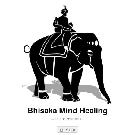
Bhisaka Mind Healing
Care For Your Mind !
Search