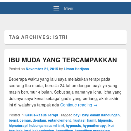
Menu
TAG ARCHIVES:
ISTRI
IBU MUDA YANG TERCAMPAKKAN
Posted on
November 21, 2015
by
Liman Harijono
Beberapa waktu yang lalu saya melakukan terapi pada
seorang Ibu muda, berusia 24 tahun dengan bayinya yang
masih berumur 4 bulan. Sebut saja namanya Icha. Icha yang
dulunya saya kenal sebagai gadis yang periang, akhir-akhir
ini di wajahnya tampak ada
Continue reading
→
Posted in
Kasus-kasus Terapi
|
Tagged
bayi
,
bayi dalam kandungan
,
benci
,
cemas
,
dendam
,
entanglement
,
frustasi
,
hamil
,
hipnosis
,
hipnoterapi
,
hubungan suami istri
,
hypnosis
,
hypnotherapy
,
ikut
berubah
,
istri
,
kekorelasian
,
kesedihan
,
kesedihan mendalam
,