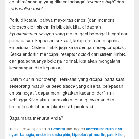
gembira/ senang yang dikenal sebagai
“runner’s high”
dan
“adrenaline rush”
.
Perlu diketahui bahwa mayoritas emosi (dan memori)
diproses oleh sistem limbik otak kita, di daerah
hypothalamus
, wilayah yang menangani berbagai fungsi dari
pernapasan, kepuasan seksual, kelaparan dan respons
emosional. Sistem limbik juga kaya dengan reseptor opioid.
Ketika endorfin mencapai reseptor opioid dari sistem limbik,
dan jika semuanya bekerja normal, kita akan mengalami
kesenangan dan kepuasan.
Dalam dunia hipnoterapi, relaksasi yang dicapai pada saat
seseorang masuk ke
deep trance
yang disertai pelepasan
emosi negatif, dapat meningkatkan kadar endorfin ini,
sehingga Klien akan merasakan tenang, nyaman dan
bahagia setelah menjalani sesi hipnoterapi.
Bagaimana menurut Anda?
This entry was posted in
General
and tagged
adrenaline rush
,
anti
nyeri
,
bahagia
,
endorfin
,
endorphin
,
hipnoterapi
,
morfin
,
pain killer
,