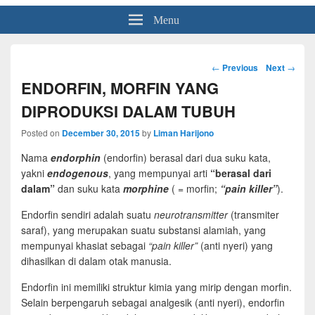
Menu
Post
←
Previous
Next
→
navigation
ENDORFIN, MORFIN YANG
DIPRODUKSI DALAM TUBUH
Posted on
December 30, 2015
by
Liman Harijono
Nama
endorphin
(endorfin) berasal dari dua suku kata,
yakni
endogenous
, yang mempunyai arti
“berasal dari
dalam”
dan suku kata
morphine
( = morfin;
“pain killer”
).
Endorfin sendiri adalah suatu
neurotransmitter
(transmiter
saraf), yang merupakan suatu substansi alamiah, yang
mempunyai khasiat sebagai
“pain killer”
(anti nyeri) yang
dihasilkan di dalam otak manusia.
Endorfin ini memiliki struktur kimia yang mirip dengan morfin.
Selain berpengaruh sebagai analgesik (anti nyeri), endorfin