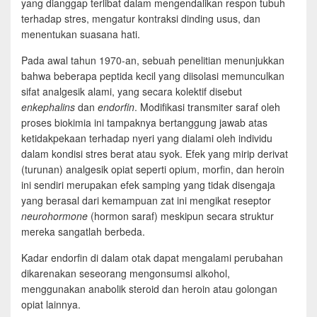
yang dianggap terlibat dalam mengendalikan respon tubuh
terhadap stres, mengatur kontraksi dinding usus, dan
menentukan suasana hati.
Pada awal tahun 1970-an, sebuah penelitian menunjukkan
bahwa beberapa peptida kecil yang diisolasi memunculkan
sifat analgesik alami, yang secara kolektif disebut
enkephalins
dan
endorfin
. Modifikasi transmiter saraf oleh
proses biokimia ini tampaknya bertanggung jawab atas
ketidakpekaan terhadap nyeri yang dialami oleh individu
dalam kondisi stres berat atau syok. Efek yang mirip derivat
(turunan) analgesik opiat seperti opium, morfin, dan heroin
ini sendiri merupakan efek samping yang tidak disengaja
yang berasal dari kemampuan zat ini mengikat reseptor
neurohormone
(hormon saraf) meskipun secara struktur
mereka sangatlah berbeda.
Kadar endorfin di dalam otak dapat mengalami perubahan
dikarenakan seseorang mengonsumsi alkohol,
menggunakan anabolik steroid dan heroin atau golongan
opiat lainnya.