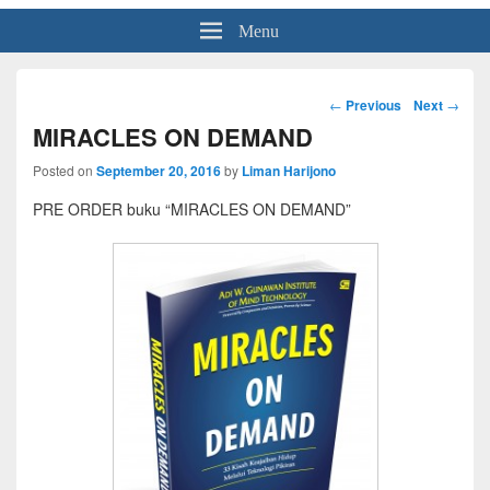
Menu
Post
←
Previous
Next
→
navigation
MIRACLES ON DEMAND
Posted on
September 20, 2016
by
Liman Harijono
PRE ORDER buku “MIRACLES ON DEMAND”