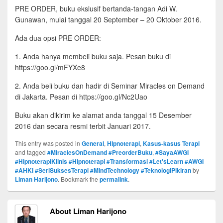
PRE ORDER, buku ekslusif bertanda-tangan Adi W.
Gunawan, mulai tanggal 20 September – 20 Oktober 2016.
Ada dua opsi PRE ORDER:
1. Anda hanya membeli buku saja. Pesan buku di
https://goo.gl/mFYXe8
2. Anda beli buku dan hadir di Seminar Miracles on Demand
di Jakarta. Pesan di https://goo.gl/Nc2Uao
Buku akan dikirim ke alamat anda tanggal 15 Desember
2016 dan secara resmi terbit Januari 2017.
This entry was posted in
General
,
HIpnoterapi
,
Kasus-kasus Terapi
and tagged
#MiraclesOnDemand #PreorderBuku
,
#SayaAWGI
#HipnoterapiKlinis #Hipnoterapi #Transformasi #Let'sLearn #AWGI
#AHKI #SeriSuksesTerapi #MindTechnology #TeknologiPikiran
by
Liman Harijono
. Bookmark the
permalink
.
About Liman Harijono