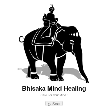
Bhisaka Mind Healing
Care For Your Mind !
Search