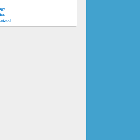
ogy
ies
orized