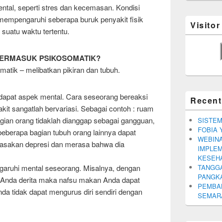
tal, seperti stres dan kecemasan. Kondisi
 mempengaruhi seberapa buruk penyakit fisik
Visito
 suatu waktu tertentu.
TERMASUK PSIKOSOMATIK?
atik – melibatkan pikiran dan tubuh.
erdapat aspek mental. Cara seseorang bereaksi
Recent
it sangatlah bervariasi. Sebagai contoh : ruam
gian orang tidaklah dianggap sebagai gangguan,
SISTEM
FOBIA 
eberapa bagian tubuh orang lainnya dapat
WEBINA
asakan depresi dan merasa bahwa dia
IMPLEM
KESEH
garuhi mental seseorang. Misalnya, dengan
TANGGA
PANGK
g Anda derita maka nafsu makan Anda dapat
PEMBA
 tidak dapat mengurus diri sendiri dengan
SEMARA