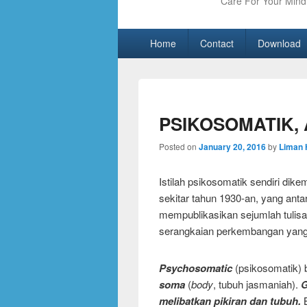
Care For Your Mind 
Primary
Skip
Skip
Home
Contact
Download
menu
to
to
primary
secondary
content
content
PSIKOSOMATIK,
Posted on
January 20, 2016
by
Liman 
Istilah psikosomatik sendiri di
sekitar tahun 1930-an, yang ant
mempublikasikan sejumlah tulisa
serangkaian perkembangan yang i
Psychosomatic
(psikosomatik) b
soma
(
body
, tubuh jasmaniah).
G
melibatkan pikiran dan tubuh.
B