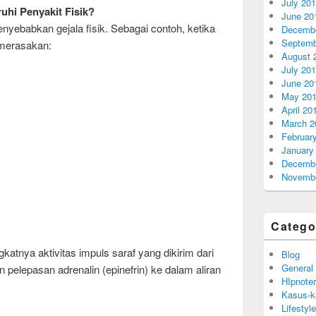
July 20
hi Penyakit Fisik?
June 20
nyebabkan gejala fisik. Sebagai contoh, ketika
Decembe
Septemb
 merasakan:
August 
July 20
June 20
May 20
April 20
March 2
Februar
January
Decembe
Novembe
Catego
gkatnya aktivitas impuls saraf yang dikirim dari
Blog
General
 pelepasan adrenalin (epinefrin) ke dalam aliran
HIpnoter
Kasus-k
Lifestyle