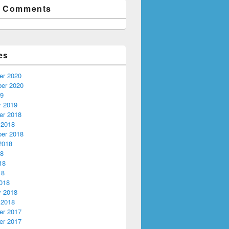
t Comments
es
r 2020
er 2020
19
y 2019
r 2018
 2018
er 2018
2018
18
18
18
018
y 2018
 2018
r 2017
r 2017