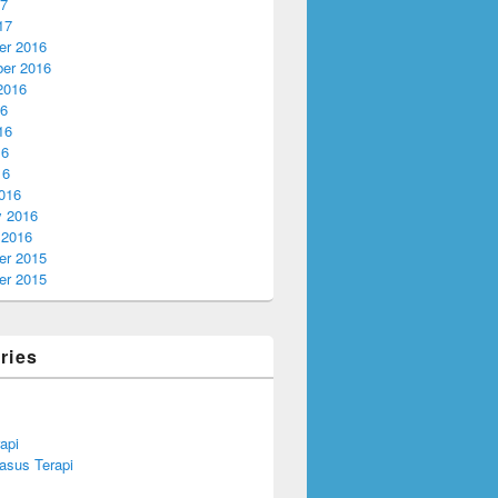
17
17
r 2016
er 2016
2016
16
16
16
16
016
y 2016
 2016
r 2015
r 2015
ries
api
asus Terapi