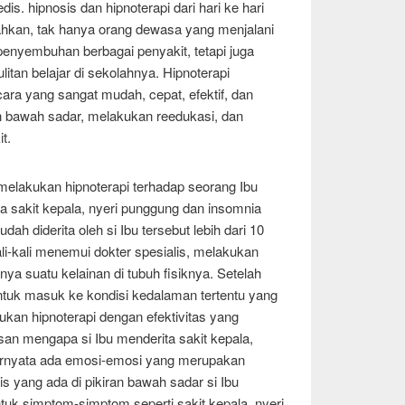
is. hipnosis dan hipnoterapi dari hari ke hari
hkan, tak hanya orang dewasa yang menjalani
penyembuhan berbagai penyakit, tetapi juga
tan belajar di sekolahnya. Hipnoterapi
ra yang sangat mudah, cepat, efektif, dan
n bawah sadar, melakukan reedukasi, dan
t.
melakukan hipnoterapi terhadap seorang Ibu
a sakit kepala, nyeri punggung dan insomnia
dah diderita oleh si Ibu tersebut lebih dari 10
ali-kali menemui dokter spesialis, melakukan
a suatu kelainan di tubuh fisiknya. Setelah
ntuk masuk ke kondisi kedalaman tertentu yang
kan hipnoterapi dengan efektivitas yang
n mengapa si Ibu menderita sakit kepala,
ernyata ada emosi-emosi yang merupakan
kis yang ada di pikiran bawah sadar si Ibu
tuk simptom-simptom seperti sakit kepala, nyeri