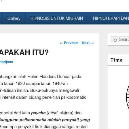
!
Gallery
HIPNOSIS UNTUK MIGRAIN
HIPNOTERAPI DAN
Search
Post
←
Previous
Next
→
navigation
 APAKAH ITU?
Time
Harijono
kembangkan oleh Helen Flanders Dunbar pada
ara tahun 1930 sampai tahun 1940-an
n-tulisan ilmiah. Buku-bukunya mengawali
ntensif dalam bidang penelitian psikosomatik
erasal dari kata
psyche
(
mind
, pikiran) dan
angguan psikosomatik adalah penyakit yang
eberapa penyakit fisik dianggap sangat rentan