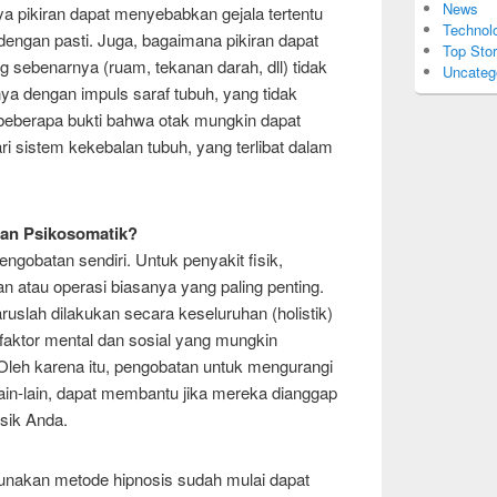
News
pikiran dapat menyebabkan gejala tertentu
Technol
 dengan pasti. Juga, bagaimana pikiran dapat
Top Stor
 sebenarnya (ruam, tekanan darah, dll) tidak
Uncateg
ya dengan impuls saraf tubuh, yang tidak
beberapa bukti bahwa otak mungkin dapat
ri sistem kekebalan tubuh, yang terlibat dalam
an Psikosomatik?
pengobatan sendiri. Untuk penyakit fisik,
an atau operasi biasanya yang paling penting.
uslah dilakukan secara keseluruhan (holistik)
aktor mental dan sosial yang mungkin
 Oleh karena itu, pengobatan untuk mengurangi
lain-lain, dapat membantu jika mereka dianggap
isik Anda.
unakan metode hipnosis sudah mulai dapat