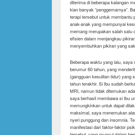
diterima di beberapa kalangan med
kian banyak “penggemarnya”. Ba
terapi tersebut untuk membantu 
anak-anak yang mempunyai kesuli
memang merupakan salah satu ca
efisien dalam menjangkau pikira
menyembuhkan pikiran yang saki
Beberapa waktu yang lalu, saya 
berumur 60 tahun, yang menderit
(gangguan kesulitan tidur) yang su
tahun terakhir. Si Ibu sudah berk
MRI, namun tidak ditemukan adany
saya berhasil membawa si Ibu u
memungkinkan untuk dapat dilaku
maksimal, saya menemukan alasa
nyeri punggung dan insomnia. T
manifestasi dari faktor-faktor psi
tersebut, yang muncul dalam ben