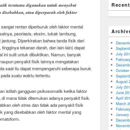
Recen
matik terutama digunakan untuk menyebut
a disebabkan, atau diperparah oleh faktor
 sangat rentan diperburuk oleh faktor mental
Archiv
salnya, psoriasis, eksim, tukak lambung,
 jantung. Diperkirakan bahwa tanda fisik dari
Decembe
tingginya tekanan darah, dan lain-lain) dapat
Septemb
July 20
al ini sulit untuk dibuktikan. Namun, banyak
Februar
maupun penyakit fisik lainnya mengatakan
Decembe
da saat itu dapat mempengaruhi seberapa buruk
October
 pada suatu waktu tertentu.
Septemb
August 
July 20
 istilah gangguan psikosomatik ketika faktor
June 20
 di mana tidak ditemukan adanya penyakit fisik.
April 20
March 2
bkan oleh stres dan tidak ada penyakit fisik
Februar
ik yang disebabkan oleh faktor mental yang
January
omatoform.
Decembe
Novembe