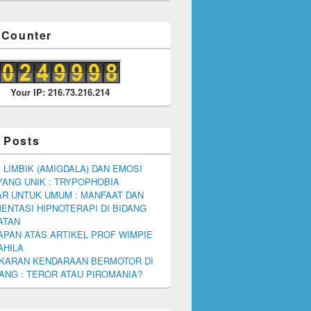
r Counter
Your IP: 216.73.216.214
 Posts
 LIMBIK (AMIGDALA) DAN EMOSI
YANG UNIK : TRYPOPHOBIA
R UNTUK UMUM : MANFAAT DAN
ENTASI HIPNOTERAPI DI BIDANG
ATAN
PAN ATAS ARTIKEL PROF WIMPIE
AHILA
KARAN KENDARAAN BERMOTOR DI
NG : TEROR ATAU PIROMANIA?