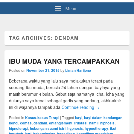
Menu
TAG ARCHIVES:
DENDAM
IBU MUDA YANG TERCAMPAKKAN
Posted on
November 21, 2015
by
Liman Harijono
Beberapa waktu yang lalu saya melakukan terapi pada
seorang Ibu muda, berusia 24 tahun dengan bayinya yang
masih berumur 4 bulan. Sebut saja namanya Icha. Icha yang
dulunya saya kenal sebagai gadis yang periang, akhir-akhir
ini di wajahnya tampak ada
Continue reading
→
Posted in
Kasus-kasus Terapi
|
Tagged
bayi
,
bayi dalam kandungan
,
benci
,
cemas
,
dendam
,
entanglement
,
frustasi
,
hamil
,
hipnosis
,
hipnoterapi
,
hubungan suami istri
,
hypnosis
,
hypnotherapy
,
ikut
berubah
,
istri
,
kekorelasian
,
kesedihan
,
kesedihan mendalam
,