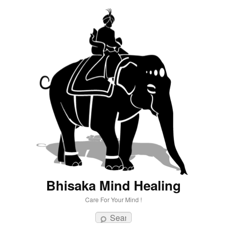
Bhisaka Mind Healing
Care For Your Mind !
Search