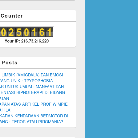
r Counter
Your IP: 216.73.216.220
 Posts
 LIMBIK (AMIGDALA) DAN EMOSI
YANG UNIK : TRYPOPHOBIA
R UNTUK UMUM : MANFAAT DAN
ENTASI HIPNOTERAPI DI BIDANG
ATAN
PAN ATAS ARTIKEL PROF WIMPIE
AHILA
KARAN KENDARAAN BERMOTOR DI
NG : TEROR ATAU PIROMANIA?