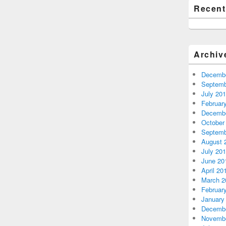
Recen
Archiv
Decembe
Septemb
July 20
Februar
Decembe
October
Septemb
August 
July 20
June 20
April 20
March 2
Februar
January
Decembe
Novembe