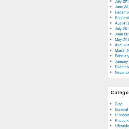
July 20
June 20
Decembe
Septemb
August 
July 20
June 20
May 20
April 20
March 2
Februar
January
Decembe
Novembe
Catego
Blog
General
HIpnoter
Kasus-k
Lifestyle