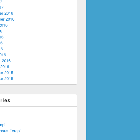
17
17
r 2016
er 2016
2016
16
16
16
16
016
y 2016
 2016
r 2015
r 2015
ries
api
asus Terapi