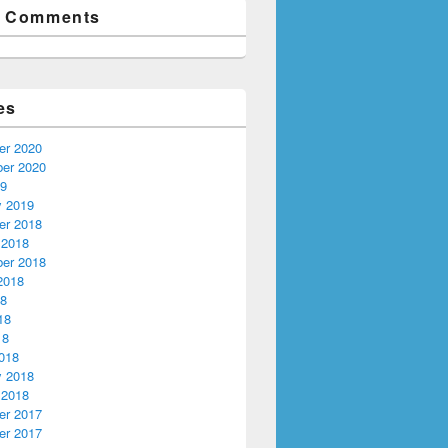
t Comments
es
r 2020
er 2020
19
y 2019
r 2018
 2018
er 2018
2018
18
18
18
018
y 2018
 2018
r 2017
r 2017