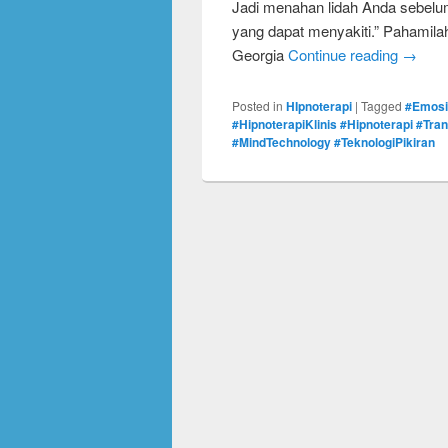
Jadi menahan lidah Anda sebelu
yang dapat menyakiti.” Pahamila
Georgia
Continue reading
→
Posted in
HIpnoterapi
|
Tagged
#Emosi
#HipnoterapiKlinis #Hipnoterapi #Tr
#MindTechnology #TeknologiPikiran