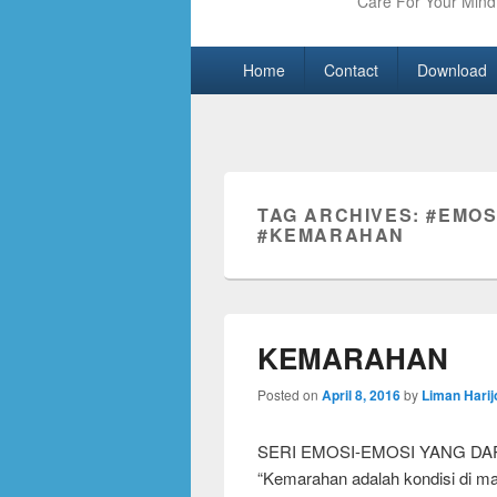
Care For Your Mind 
Primary
Skip
Skip
Home
Contact
Download
menu
to
to
primary
secondary
content
content
TAG ARCHIVES:
#EMOS
#KEMARAHAN
KEMARAHAN
Posted on
April 8, 2016
by
Liman Harij
SERI EMOSI-EMOSI YANG D
“Kemarahan adalah kondisi di man