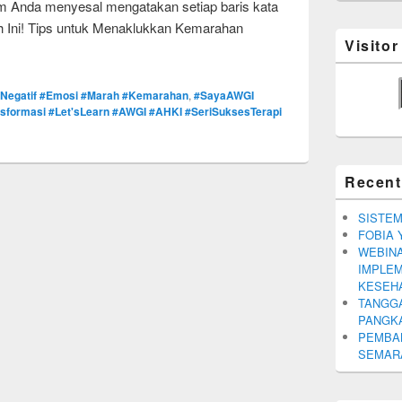
m Anda menyesal mengatakan setiap baris kata
h Ini! Tips untuk Menaklukkan Kemarahan
Visito
Negatif #Emosi #Marah #Kemarahan
,
#SayaAWGI
ansformasi #Let'sLearn #AWGI #AHKI #SeriSuksesTerapi
Recent
SISTEM
FOBIA 
WEBINA
IMPLEM
KESEH
TANGGA
PANGK
PEMBA
SEMARA